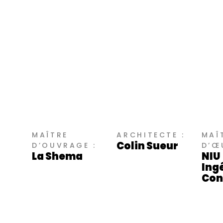
MAÎTRE
ARCHITECTE :
MAÎ
Colin Sueur
D’OUVRAGE :
D’Œ
La Shema
NIU
Ing
Con