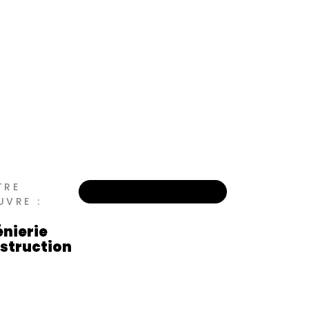
TRE
UVRE :
énierie
struction