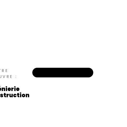
TRE
UVRE :
énierie
struction