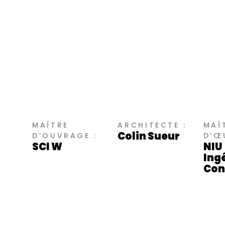
MAÎTRE
ARCHITECTE :
MAÎ
Colin Sueur
D’OUVRAGE :
D’Œ
SCI W
NIU
Ing
Con