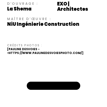
EXO |
D’OUVRAGE :
La Shema
Architectes
MAÎTRE D’ŒUVRE :
NiU Ingénierie Construction
CRÉDITS PHOTOS :
[PAULINE DESVOIES -
>
HTTPS://WWW.PAULINEDESVOIESPHOTO.COM/
]